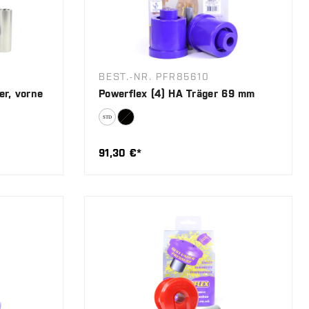
BEST.-NR. PFR85610
er, vorne
Powerflex (4) HA Träger 69 mm
91,30 €*