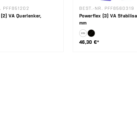
. PFF851202
BEST.-NR. PFF8560319
 (2) VA Querlenker,
Powerflex (3) VA Stabilisa
mm
46,30 €*