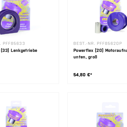
. PFF85633
BEST.-NR. PFF85620P
 (33) Lenkgetriebe
Powerflex (20) Motoraufn
unten, groß
54,80 €*