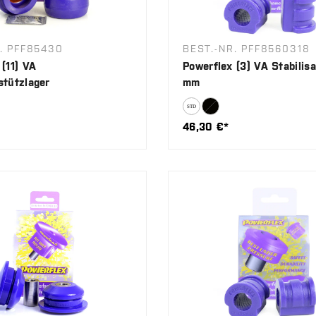
. PFF85430
BEST.-NR. PFF8560318
(11) VA
Powerflex (3) VA Stabilisa
stützlager
mm
46,30 €*