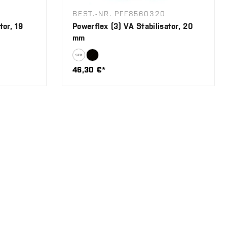
BEST.-NR. PFF8560320
tor, 19
Powerflex (3) VA Stabilisator, 20
mm
46,30 €*