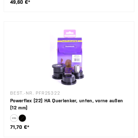
49,60 €*
BEST.-NR. PFR25322
Powerflex (22) HA Querlenker, unten, vorne außen
(12 mm)
71,70 €*