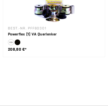
BEST.-NR. PFF60301
Powerflex (1) VA Querlenker
208,80 €*