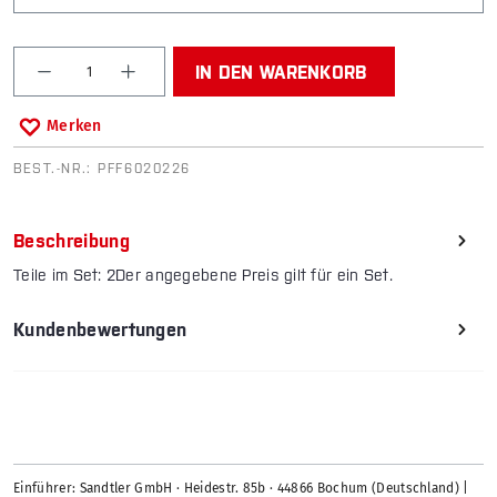
Produkt Anzahl: Gib den gewünschten Wert ein od
IN DEN WARENKORB
Merken
BEST.-NR.:
PFF6020226
Beschreibung
Teile im Set: 2Der angegebene Preis gilt für ein Set.
Kundenbewertungen
Einführer: Sandtler GmbH · Heidestr. 85b · 44866 Bochum (Deutschland) |