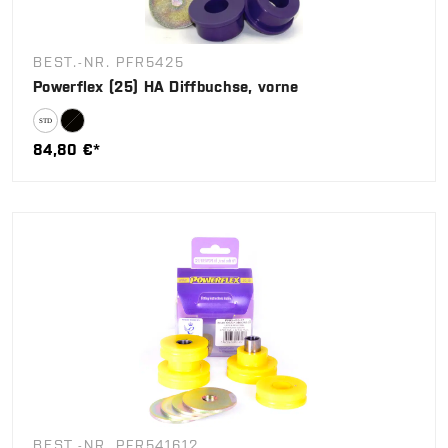
BEST.-NR. PFR5425
Powerflex (25) HA Diffbuchse, vorne
84,80 €*
BEST.-NR. PFR541612