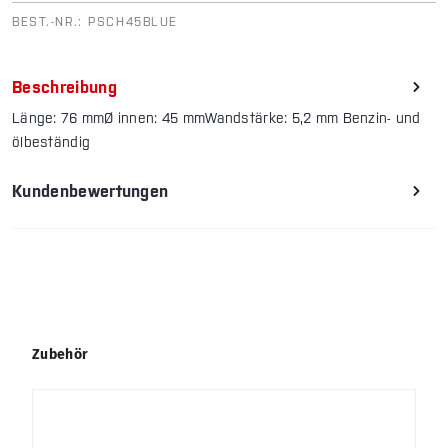
BEST.-NR.:
PSCH45BLUE
Beschreibung
Länge: 76 mmØ innen: 45 mmWandstärke: 5,2 mm Benzin- und
ölbeständig
Kundenbewertungen
Produktgalerie überspringen
Zubehör