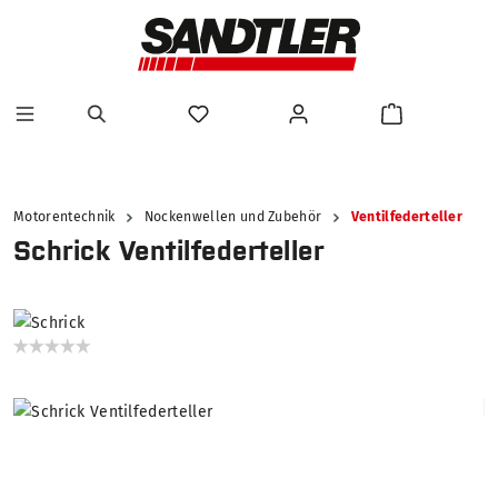
alt springen
Motorentechnik
Nockenwellen und Zubehör
Ventilfederteller
Schrick Ventilfederteller
Bildergalerie überspringen