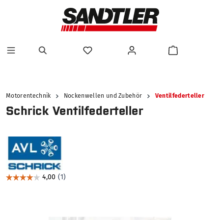
alt springen
Motorentechnik
Nockenwellen und Zubehör
Ventilfederteller
Schrick Ventilfederteller
Bildergalerie überspringen