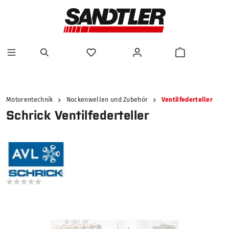
alt springen
Motorentechnik
Nockenwellen und Zubehör
Ventilfederteller
Schrick Ventilfederteller
Bildergalerie überspringen