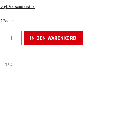
. zzgl. Versandkosten
2-5 Wochen
Anzahl: Gib den gewünschten Wert ein od
IN DEN WARENKORB
94138X4