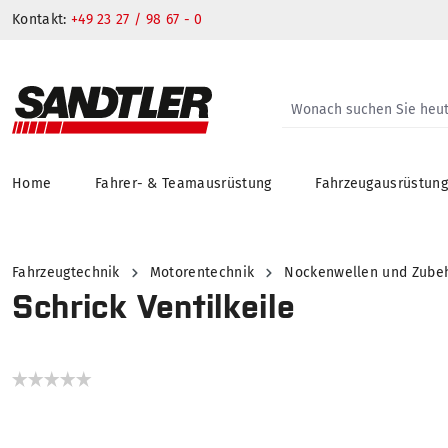
Kontakt:
+49 23 27 / 98 67 - 0
Home
Fahrer- & Teamausrüstung
Fahrzeugausrüstun
springen
Zur Hauptnavigation springen
Fahrzeugtechnik
Motorentechnik
Nockenwellen und Zube
Schrick Ventilkeile
Bildergalerie überspringen