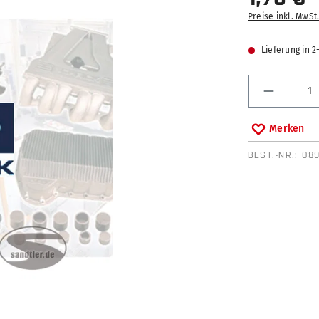
Preise inkl. MwSt
Lieferung in 
Produkt 
Merken
BEST.-NR.:
08