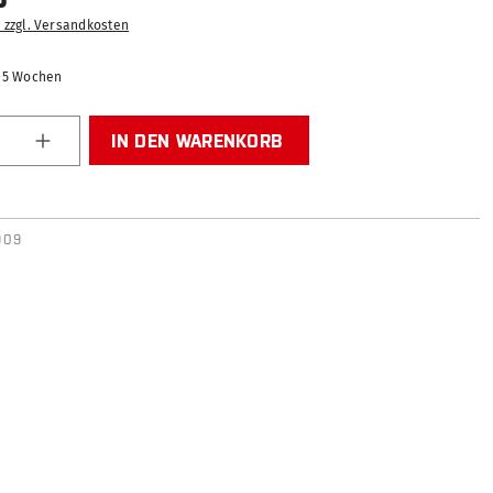
. zzgl. Versandkosten
2-5 Wochen
Anzahl: Gib den gewünschten Wert ein od
IN DEN WARENKORB
909