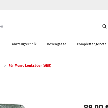
g
Fahrzeugtechnik
Boxengasse
Komplettangebote
n
Für Momo Lenkräder (ABE)
89,00 