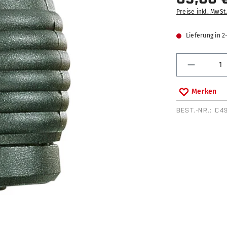
Preise inkl. MwSt
Lieferung in 
Produkt 
Merken
BEST.-NR.:
C4