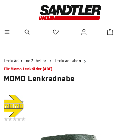
alt springen
Lenkräder und Zubehör
Lenkradnaben
Für Momo Lenkräder (ABE)
MOMO Lenkradnabe
Bildergalerie überspringen