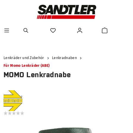
alt springen
Lenkräder und Zubehör
Lenkradnaben
Für Momo Lenkräder (ABE)
MOMO Lenkradnabe
Bildergalerie überspringen