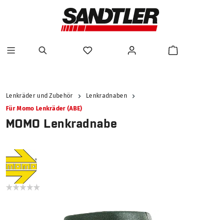
alt springen
Lenkräder und Zubehör
Lenkradnaben
Für Momo Lenkräder (ABE)
MOMO Lenkradnabe
Bildergalerie überspringen