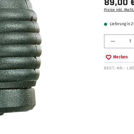
89,00 
Preise inkl. MwSt
Lieferung in 
Produkt 
Merken
BEST.-NR.:
L8