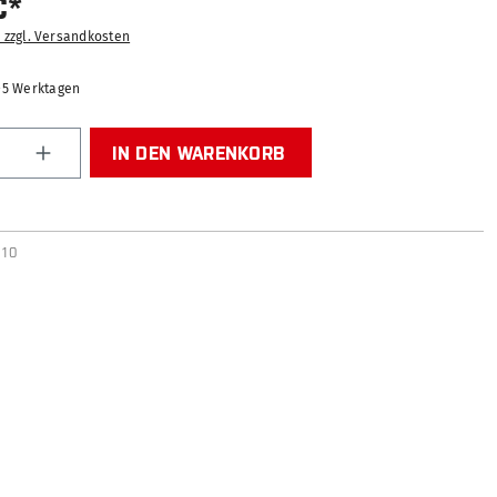
€*
. zzgl. Versandkosten
2-5 Werktagen
Anzahl: Gib den gewünschten Wert ein od
IN DEN WARENKORB
010