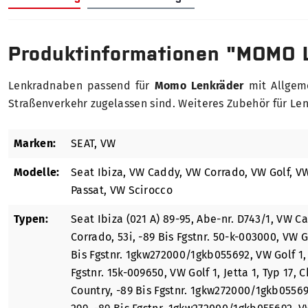
Produktinformationen "MOMO 
Lenkradnaben passend für
Momo Lenkräder
mit Allgeme
Straßenverkehr zugelassen sind. Weiteres Zubehör für Len
Marken:
SEAT
, VW
Modelle:
Seat Ibiza
, VW Caddy
, VW Corrado
, VW Golf
, V
Passat
, VW Scirocco
Typen:
Seat Ibiza (021 A) 89-95, Abe-nr. D743/1
, VW Ca
Corrado, 53i, -89 Bis Fgstnr. 50-k-003000
, VW G
Bis Fgstnr. 1gkw272000/1gkb055692
, VW Golf 1,
Fgstnr. 15k-009650
, VW Golf 1, Jetta 1, Typ 17, C
Country, -89 Bis Fgstnr. 1gkw272000/1gkb0556