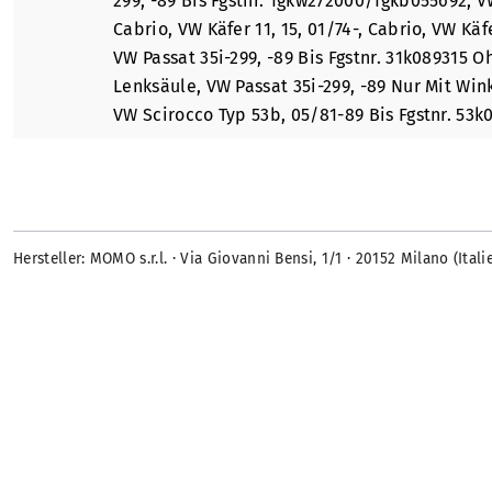
299, -89 Bis Fgstnr. 1gkw272000/1gkb055692
, V
Cabrio
, VW Käfer 11, 15, 01/74-, Cabrio
, VW Käf
VW Passat 35i-299, -89 Bis Fgstnr. 31k089315 
Lenksäule
, VW Passat 35i-299, -89 Nur Mit Wi
VW Scirocco Typ 53b, 05/81-89 Bis Fgstnr. 53k
Hersteller: MOMO s.r.l. · Via Giovanni Bensi, 1/1 · 20152 Milano (I