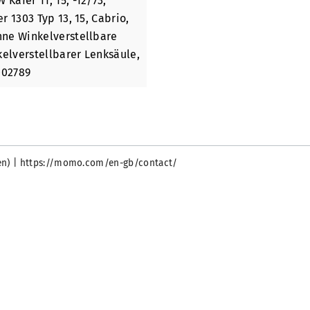
W Käfer 11, 15, -12/73,
er 1303 Typ 13, 15, Cabrio
,
Ohne Winkelverstellbare
nkelverstellbarer Lenksäule
,
002789
talien) | https://momo.com/en-gb/contact/