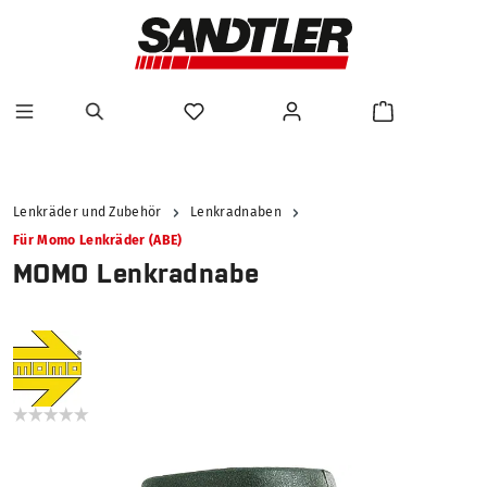
alt springen
Lenkräder und Zubehör
Lenkradnaben
Für Momo Lenkräder (ABE)
MOMO Lenkradnabe
Bildergalerie überspringen