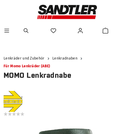
alt springen
Lenkräder und Zubehör
Lenkradnaben
Für Momo Lenkräder (ABE)
MOMO Lenkradnabe
Bildergalerie überspringen