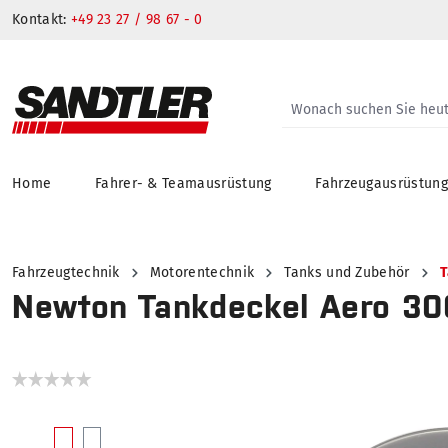
Kontakt:
+49 23 27 / 98 67 - 0
Home
Fahrer- & Teamausrüstung
Fahrzeugausrüstun
springen
Zur Hauptnavigation springen
Fahrzeugtechnik
Motorentechnik
Tanks und Zubehör
T
Newton Tankdeckel Aero 30
Bildergalerie überspringen