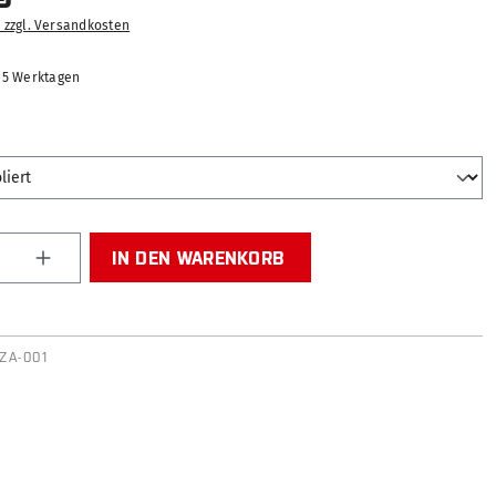
. zzgl. Versandkosten
2-5 Werktagen
WÄHLEN
Anzahl: Gib den gewünschten Wert ein od
IN DEN WARENKORB
ZA-001