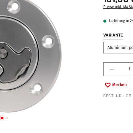
Preise inkl. MwSt
Lieferung in 
AUS
VARIANTE
Produkt 
Merken
BEST.-NR.:
OB-