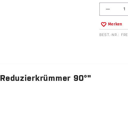
Produkt 
Merken
BEST.-NR.:
FR
 Reduzierkrümmer 90°"