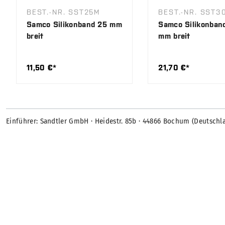
BEST.-NR. SST25M
BEST.-NR. SST3
Samco Silikonband 25 mm
Samco Silikonban
breit
mm breit
11,50 €*
21,70 €*
Einführer: Sandtler GmbH · Heidestr. 85b · 44866 Bochum (Deutschl