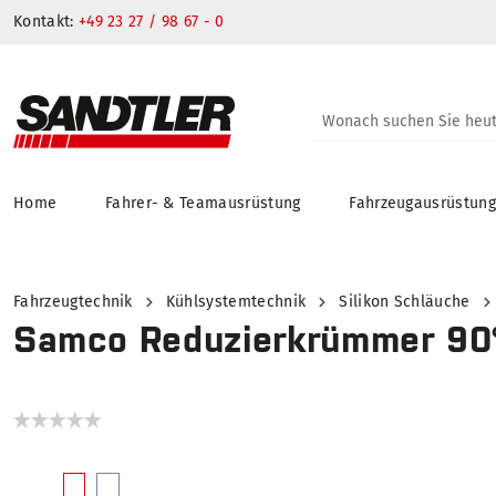
Kontakt:
+49 23 27 / 98 67 - 0
Home
Fahrer- & Teamausrüstung
Fahrzeugausrüstun
springen
Zur Hauptnavigation springen
Fahrzeugtechnik
Kühlsystemtechnik
Silikon Schläuche
Samco Reduzierkrümmer 90
Bildergalerie überspringen