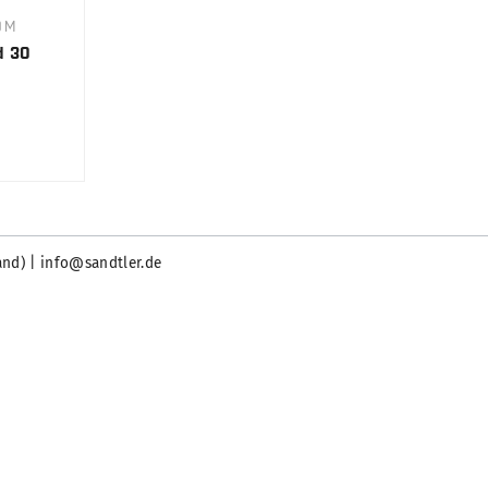
0M
d 30
and) | info@sandtler.de