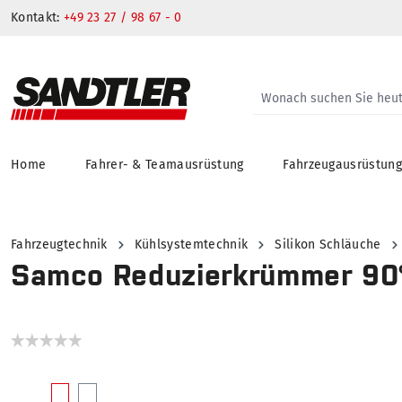
Kontakt:
+49 23 27 / 98 67 - 0
Home
Fahrer- & Teamausrüstung
Fahrzeugausrüstun
springen
Zur Hauptnavigation springen
Fahrzeugtechnik
Kühlsystemtechnik
Silikon Schläuche
Samco Reduzierkrümmer 90
Bildergalerie überspringen