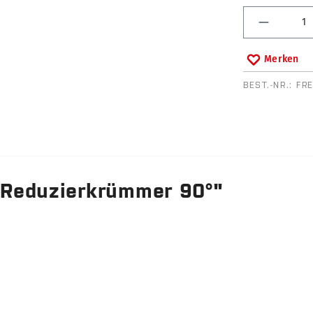
Produkt 
Merken
BEST.-NR.:
FR
 Reduzierkrümmer 90°"