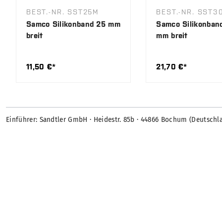
BEST.-NR. SST25M
BEST.-NR. SST3
Samco Silikonband 25 mm
Samco Silikonban
breit
mm breit
11,50 €*
21,70 €*
Einführer: Sandtler GmbH · Heidestr. 85b · 44866 Bochum (Deutschl