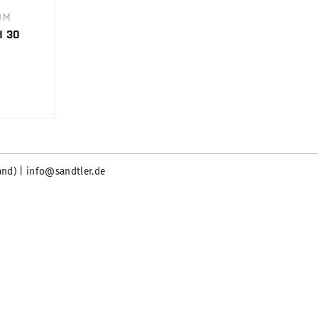
0M
d 30
and) | info@sandtler.de