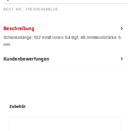
BEST.-NR.:
FRE905448BLUE
Beschreibung
Schenkellänge: 102 mmØ innen: 54 &gt; 48 mmWandstärke: 5
mm
Kundenbewertungen
Produktgalerie überspringen
Zubehör