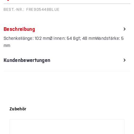
BEST.-NR.:
FRE905448BLUE
Beschreibung
Schenkellänge: 102 mmØ innen: 54 &gt; 48 mmWandstärke: 5
mm
Kundenbewertungen
Produktgalerie überspringen
Zubehör