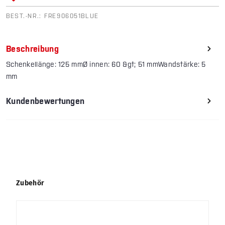
BEST.-NR.:
FRE906051BLUE
Beschreibung
Schenkellänge: 125 mmØ innen: 60 &gt; 51 mmWandstärke: 5
mm
Kundenbewertungen
Produktgalerie überspringen
Zubehör