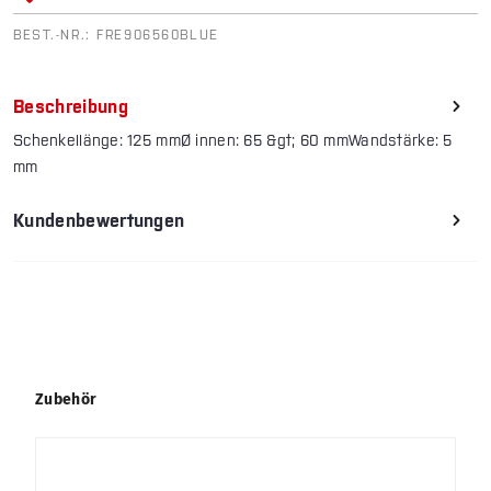
BEST.-NR.:
FRE906560BLUE
Beschreibung
Schenkellänge: 125 mmØ innen: 65 &gt; 60 mmWandstärke: 5
mm
Kundenbewertungen
Produktgalerie überspringen
Zubehör