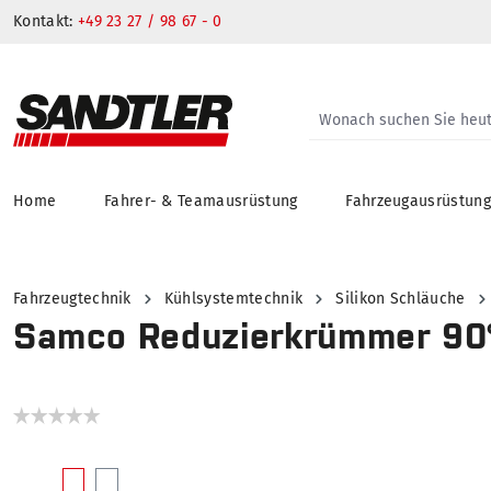
Kontakt:
+49 23 27 / 98 67 - 0
Home
Fahrer- & Teamausrüstung
Fahrzeugausrüstun
springen
Zur Hauptnavigation springen
Fahrzeugtechnik
Kühlsystemtechnik
Silikon Schläuche
Samco Reduzierkrümmer 90
Bildergalerie überspringen