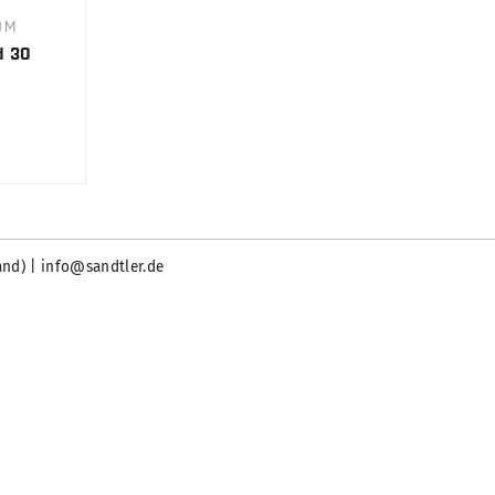
0M
d 30
and) | info@sandtler.de