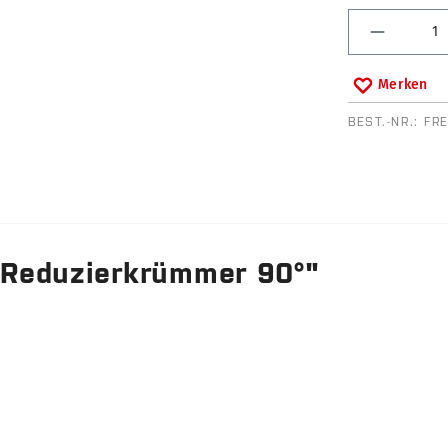
Produkt 
Merken
BEST.-NR.:
FR
 Reduzierkrümmer 90°"