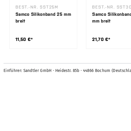
BEST.-NR. SST25M
BEST.-NR. SST3
Samco Silikonband 25 mm
Samco Silikonban
breit
mm breit
11,50 €*
21,70 €*
Einführer: Sandtler GmbH · Heidestr. 85b · 44866 Bochum (Deutschl