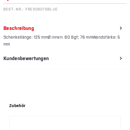
BEST.-NR.:
FRE908076BLUE
Beschreibung
Schenkellänge: 125 mmØ innen: 80 &gt; 76 mmWandstärke: 5
mm
Kundenbewertungen
Produktgalerie überspringen
Zubehör