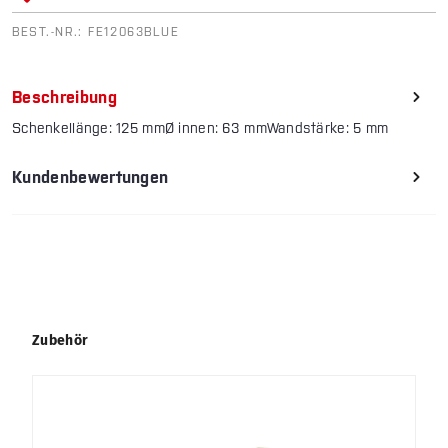
BEST.-NR.:
FE12063BLUE
Beschreibung
Schenkellänge: 125 mmØ innen: 63 mmWandstärke: 5 mm
Kundenbewertungen
Produktgalerie überspringen
Zubehör