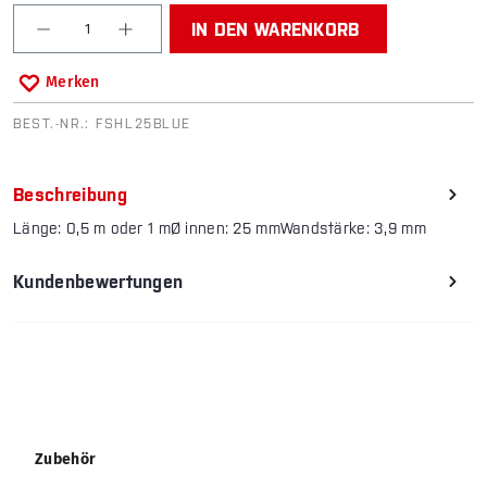
Produkt Anzahl: Gib den gewünschten Wert ein od
IN DEN WARENKORB
Merken
BEST.-NR.:
FSHL25BLUE
Beschreibung
Länge: 0,5 m oder 1 mØ innen: 25 mmWandstärke: 3,9 mm
Kundenbewertungen
Produktgalerie überspringen
Zubehör