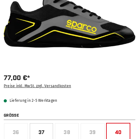
77,00 €*
Preise inkl. MwSt. zzgl. Versandkosten
Lieferung in 2-5 Werktagen
AUSWÄHLEN
GRÖSSE
36
37
38
39
40
(DIESE OPTION IST ZURZEIT NICHT VERFÜGBAR.)
(DIESE OPTION IST ZURZEIT NICH
(DIESE OPTION IST Z