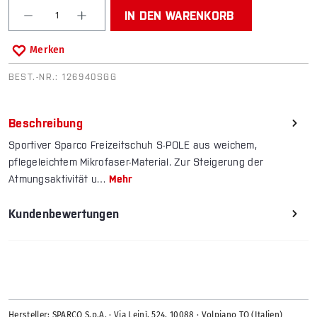
Produkt Anzahl: Gib den gewünschten Wert ein od
IN DEN WARENKORB
Merken
BEST.-NR.:
126940SGG
Beschreibung
Sportiver Sparco Freizeitschuh S-POLE aus weichem,
pflegeleichtem Mikrofaser-Material. Zur Steigerung der
Atmungsaktivität u…
Mehr
Kundenbewertungen
Hersteller: SPARCO S.p.A. · Via Leinì, 524, 10088 · Volpiano TO (Italien)