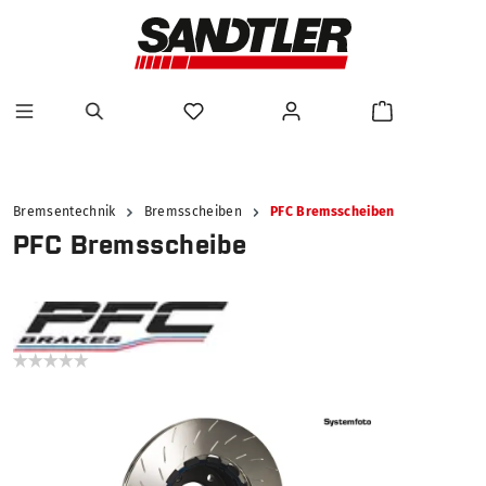
alt springen
Bremsentechnik
Bremsscheiben
PFC Bremsscheiben
PFC Bremsscheibe
Bildergalerie überspringen