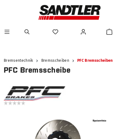
alt springen
Bremsentechnik
Bremsscheiben
PFC Bremsscheiben
PFC Bremsscheibe
Bildergalerie überspringen