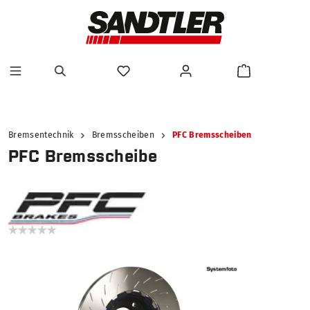
alt springen
Bremsentechnik
Bremsscheiben
PFC Bremsscheiben
PFC Bremsscheibe
Bildergalerie überspringen