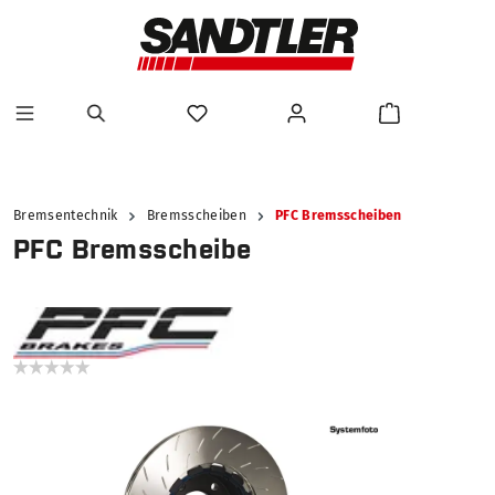
alt springen
Bremsentechnik
Bremsscheiben
PFC Bremsscheiben
PFC Bremsscheibe
Bildergalerie überspringen