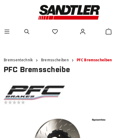
alt springen
Bremsentechnik
Bremsscheiben
PFC Bremsscheiben
PFC Bremsscheibe
Bildergalerie überspringen