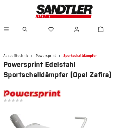
alt springen
Auspufftechnik
Powersprint
Sportschalldämpfer
Powersprint Edelstahl
Sportschalldämpfer (Opel Zafira)
Bildergalerie überspringen