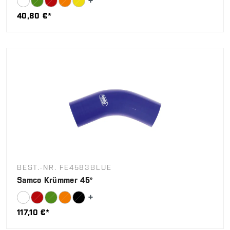
40,80 €*
BEST.-NR. FE4583BLUE
Samco Krümmer 45°
117,10 €*