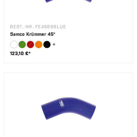
BEST.-NR. FE4589BLUE
Samco Krümmer 45°
123,10 €*