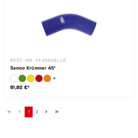
BEST.-NR. FE4565BLUE
Samco Krümmer 45°
91,80 €*
1
2