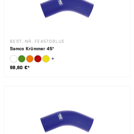
BEST.-NR. FE4570BLUE
Samco Krümmer 45°
98,60 €*