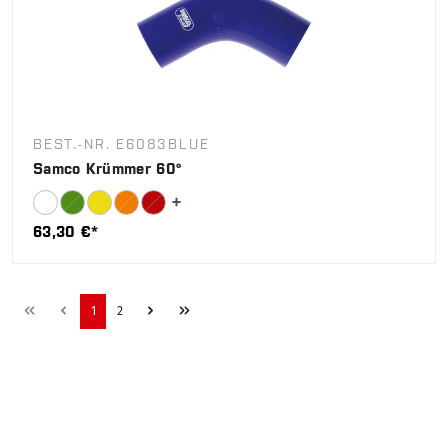
BEST.-NR. E6083BLUE
Samco Krümmer 60°
63,30 €*
1
2