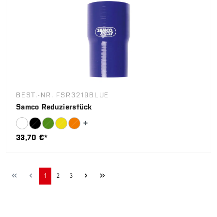
BEST.-NR. FSR3219BLUE
Samco Reduzierstück
33,70 €*
1
2
3